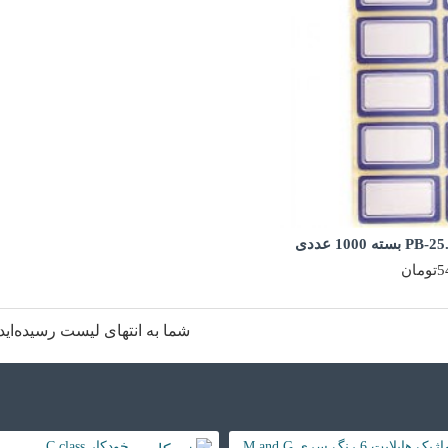
ان
شما به انتهای لیست رسیده‌اید
ژیک هایلایت 6 رنگ سری M and G
خودکار C class