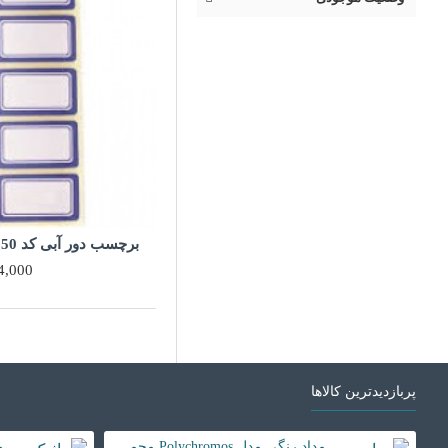
برچسب دور آبی کد PB-25.50 بسته 1000 عددی
54,000توم
پربازدیدترین کالاها
مداد رنگی مدل Polychromos مجموعه 108 عددی
ما